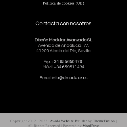
Política de cookies (UE)
Contacta con nosotros
Diseño Modular Avanzado SL
Avenida de Andalucía, 77.
41200 Alcalá del Río, Sevilla
Fijo:
+34 955650476
Móvil:
+34 659511434
Email:
info@dmodular.es
Copyright 2012 - 2022 |
Avada Website Builder
by
ThemeFusion
|
All Rights Reserved | Powered by
WordPress