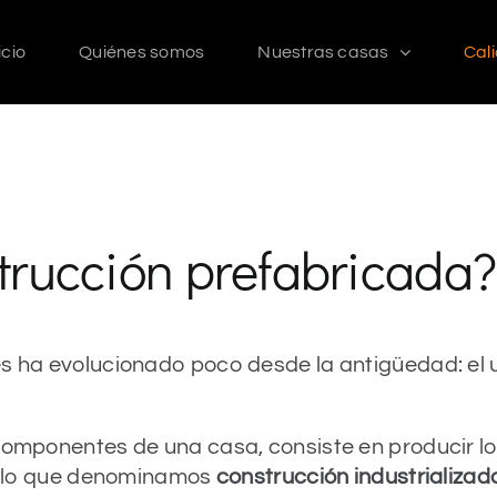
icio
Quiénes somos
Nuestras casas
Cal
trucción prefabricada?
es ha evolucionado poco desde la antigüedad: el 
 componentes de una casa, consiste en producir l
 Es lo que denominamos
construcción industrializad